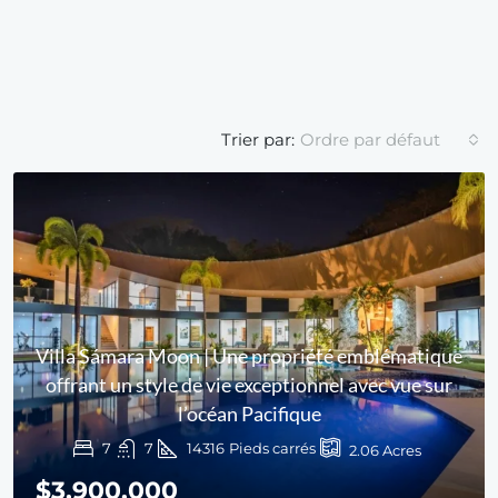
Trier par:
Ordre par défaut
Villa Sámara Moon | Une propriété emblématique
offrant un style de vie exceptionnel avec vue sur
l’océan Pacifique
7
7
14316
Pieds carrés
2.06
Acres
$3,900,000