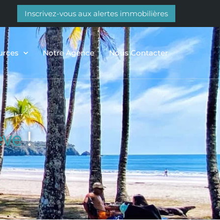
Inscrivez-vous aux alertes immobilières
urces
Notre Agence
Nous Contacter
êve
!
HÔTELS, ENTREPRISES