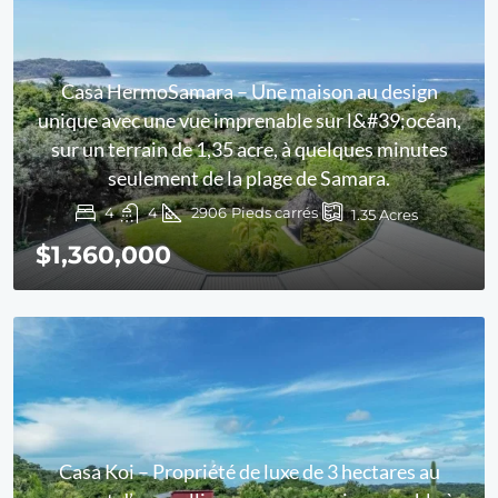
Casa HermoSamara – Une maison au design
unique avec une vue imprenable sur l&#39;océan,
sur un terrain de 1,35 acre, à quelques minutes
seulement de la plage de Samara.
4
4
2906
Pieds carrés
1.35
Acres
$1,360,000
Casa Koi – Propriété de luxe de 3 hectares au