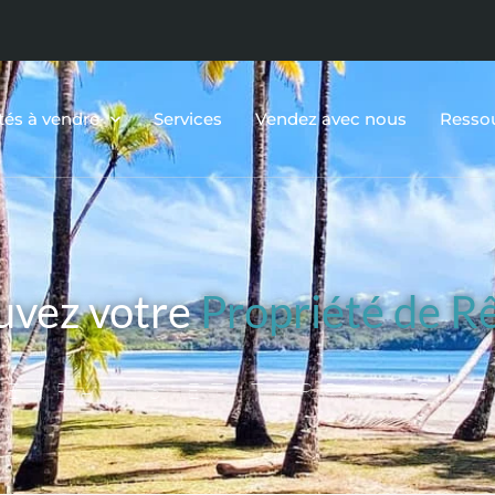
tés à vendre
Services
Vendez avec nous
Resso
uvez votre
Propriété de R
ERRAINS ET TERRAINS, 