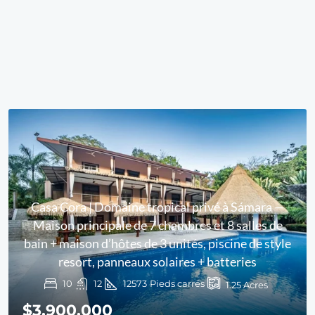
Casa Cora | Domaine tropical privé à Sámara —
Maison principale de 7 chambres et 8 salles de
bain + maison d’hôtes de 3 unités, piscine de style
resort, panneaux solaires + batteries
10
12
12573
Pieds carrés
1.25
Acres
$3,900,000