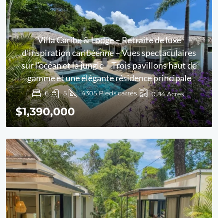
Villa Caribe & Lodge – Retraite de luxe
d’inspiration caribéenne – Vues spectaculaires
sur l’océan et la jungle – Trois pavillons haut de
gamme et une élégante résidence principale
6
5
4305
Pieds carrés
0.84
Acres
$1,390,000