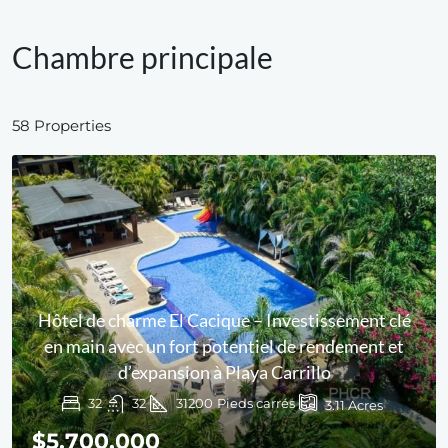
Chambre principale
58 Properties
Hôtel de charme El Cacique – Investissement clé
en main avec un fort potentiel de rendement et
d’expansion à Playa Carrillo
32
32
31200
Pieds carrés
3.11
Acres
$5,700,000