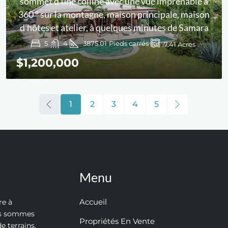
sommet d’une colline avec une vue imprenable à
360 ° sur la montagne, maison principale, maison
d’hôtes et atelier, à quelques minutes de Samara
5
4
3875.01
Pieds carrés
7.41
Acres
$1,200,000
1
2
3
4
5
Menu
Accueil
re à
ous sommes
Propriétés En Vente
e terrains,