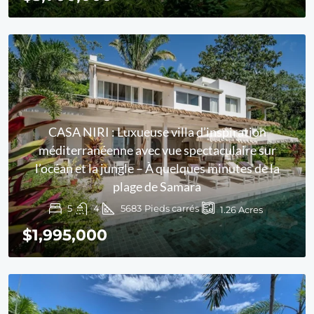
CASA NIRI : Luxueuse villa d’inspiration
méditerranéenne avec vue spectaculaire sur
l’océan et la jungle – À quelques minutes de la
plage de Samara
5
4
5683
Pieds carrés
1.26
Acres
$1,995,000