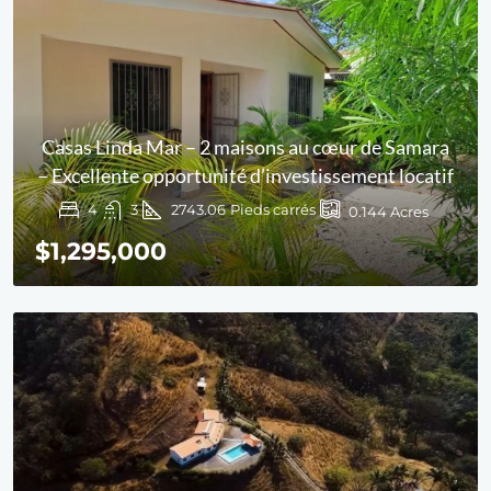
Casas Linda Mar – 2 maisons au cœur de Samara
– Excellente opportunité d’investissement locatif
4
3
2743.06
Pieds carrés
0.144
Acres
$1,295,000