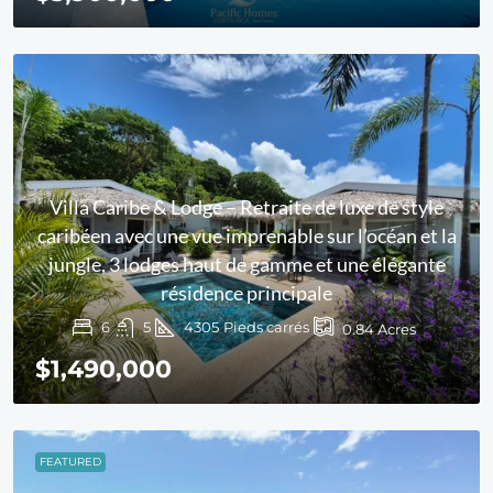
Villa Caribe & Lodge – Retraite de luxe de style
caribéen avec une vue imprenable sur l’océan et la
jungle, 3 lodges haut de gamme et une élégante
résidence principale
6
5
4305
Pieds carrés
0.84
Acres
$1,490,000
FEATURED