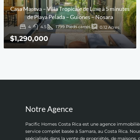
Casa Mareva – Villa Tropicale de Luxe à 5 minutes
de Playa Pelada – Guiones – Nosara
4
4.5
1799
Pieds carrés
0.12
Acres
$1,290,000
Notre Agence
Pacific Homes Costa Rica est une agence immobiliè
service complet basée à Samara, au Costa Rica. N
spécialisés dans la vente de propriétés, de maisons, d