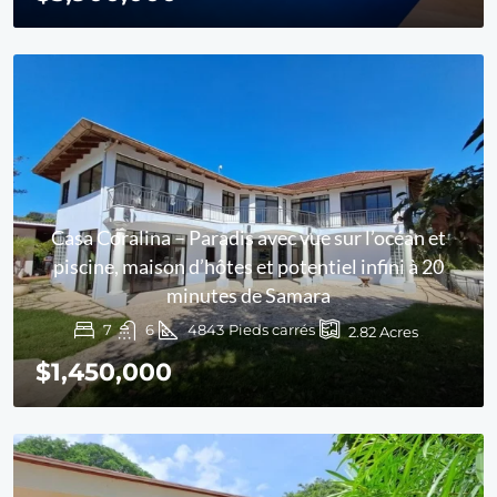
Casa Coralina – Paradis avec vue sur l’océan et
piscine, maison d’hôtes et potentiel infini à 20
minutes de Samara
7
6
4843
Pieds carrés
2.82
Acres
$1,450,000