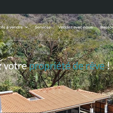
tés à vendre
Services
Vendez avec nous
Resso
z votre
propriété de rêve
!
, TERRAINS ET TERRAINS
ENTREPRISES