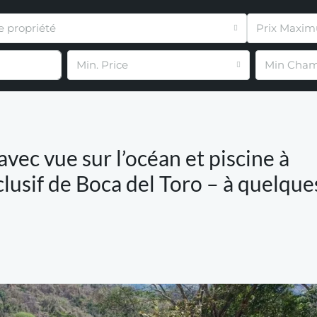
e propriété
Prix Maxi
Min. Price
Min Cham
vec vue sur l’océan et piscine à
lusif de Boca del Toro – à quelqu