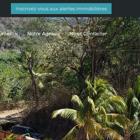
Inscrivez-vous aux alertes immobilières
urces
Notre Agence
Nous Contacter
, HÔTELS,