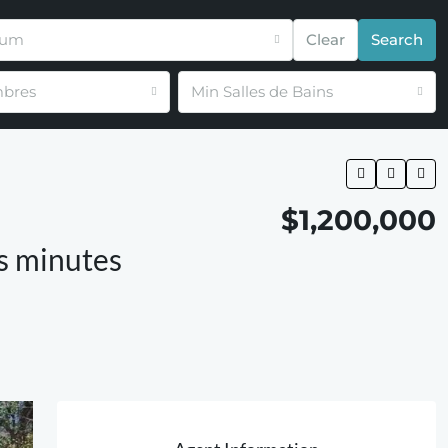
mum
Clear
Search
bres
Min Salles de Bains
$1,200,000
es minutes