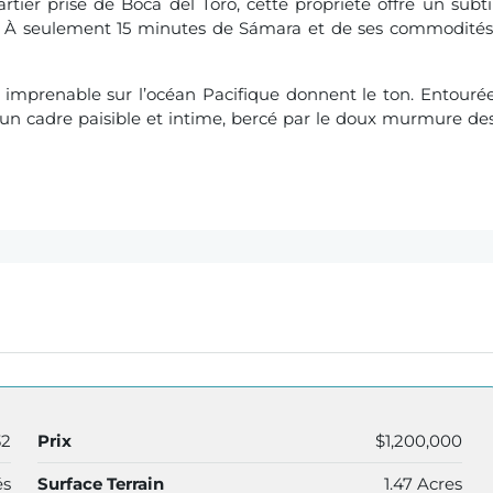
rtier prisé de Boca del Toro, cette propriété offre un subti
. À seulement 15 minutes de Sámara et de ses commodités
e imprenable sur l’océan Pacifique donnent le ton. Entouré
d’un cadre paisible et intime, bercé par le doux murmure de
32
Prix
$1,200,000
és
Surface Terrain
1.47 Acres