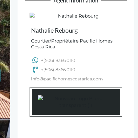
Agent Information
Nathalie Rebourg
Courtier/Propriétaire Pacific Homes
Costa Rica
+(506) 8366.0110
+(506) 8366.0110
info@pacifichomescostarica.com