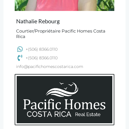
Nathalie Rebourg
Courtier/Propriétaire Pacific Homes Costa
Rica
+(506) 8366.0110
+(506) 8366.0110
info@pacifichomescostarica.com