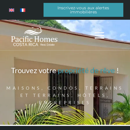
Inscrivez-vous aux alertes
immobilières
Trouvez votre
propriété de rêve
!
MAISONS, CONDOS, TERRAINS
ET TERRAINS, HÔTELS,
ENTREPRISES