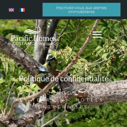
Inscrivez-vous aux alertes
immobilières
Politique de confidentialité
MAISONS, CONDOS, TERRAINS
ET TERRAINS, HÔTELS,
ENTREPRISES