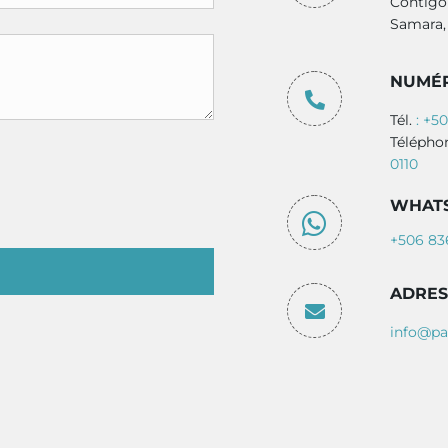
Contigo 
Samara,
NUMÉR
Tél.
: +5
Télépho
0110
WHAT
+506 83
ADRES
info@pa