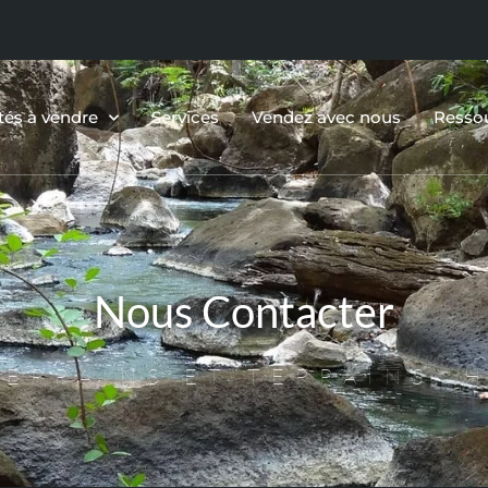
tés à vendre
Services
Vendez avec nous
Resso
Nous Contacter
ERRAINS ET TERRAINS, 