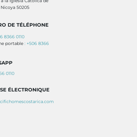
a la Iglesia Católica de
 Nicoya 50205
O DE TÉLÉPHONE
06 8366 0110
ne portable
: +506 8366
SAPP
66 0110
SE ÉLECTRONIQUE
cifichomescostarica.com