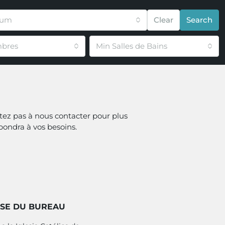
mum
Clear
Search
bres
Min Salles de Bains
tez pas à nous contacter pour plus
pondra à vos besoins.
SE DU BUREAU