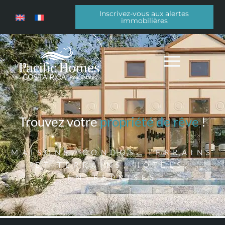
Inscrivez-vous aux alertes
immobilières
Trouvez votre
propriété de rêve
!
MAISONS, CONDOS, TERRAINS
ET TERRAINS, HÔTELS,
ENTREPRISES