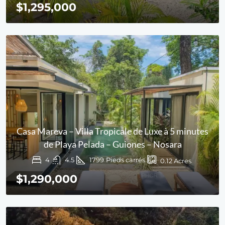
$1,295,000
Casa Mareva – Villa Tropicale de Luxe à 5 minutes
de Playa Pelada – Guiones – Nosara
4
4.5
1799
Pieds carrés
0.12
Acres
$1,290,000