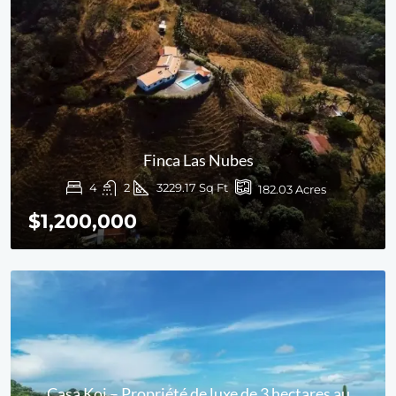
Finca Las Nubes
4
2
3229.17 Sq Ft
182.03 Acres
$1,200,000
Casa Koi – Propriété de luxe de 3 hectares au