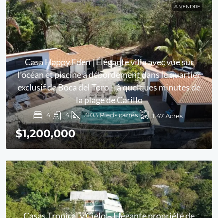
À VENDRE
Casa Happy Eden | Élégante villa avec vue sur
l’océan et piscine à débordement dans le quartier
exclusif de Boca del Toro – à quelques minutes de
la plage de Carillo
4
4
3103
Pieds carrés
1.47
Acres
$1,200,000
Casas Tropical y Cielo – Élégante propriété de