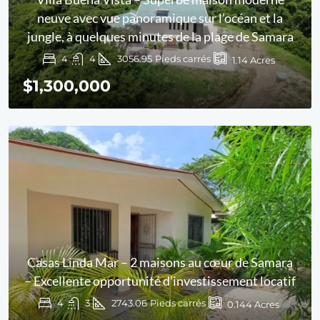
neuve avec vue panoramique sur l’océan et la
jungle, à quelques minutes de la plage de Samara
4
4
3056.95
Pieds carrés
1.14
Acres
$1,300,000
Casas Linda Mar – 2 maisons au cœur de Samara
– Excellente opportunité d’investissement locatif
4
3
2743.06
Pieds carrés
0.144
Acres