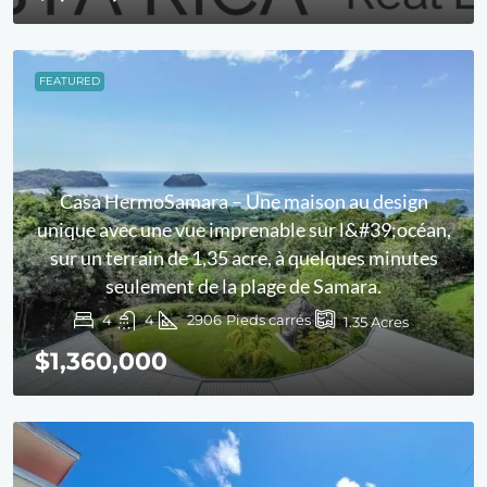
FEATURED
Casa HermoSamara – Une maison au design
unique avec une vue imprenable sur l&#39;océan,
sur un terrain de 1,35 acre, à quelques minutes
seulement de la plage de Samara.
4
4
2906
Pieds carrés
1.35
Acres
$1,360,000