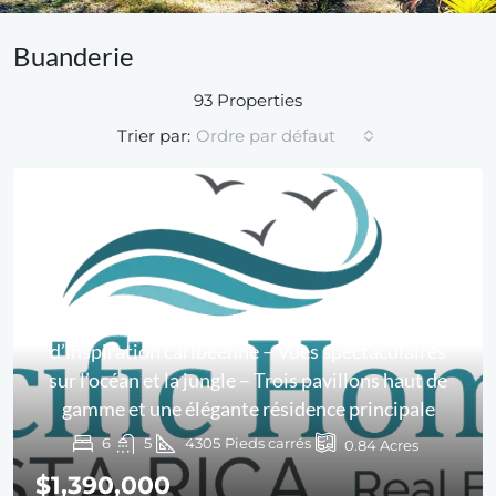
Buanderie
93 Properties
Trier par:
Ordre par défaut
Villa Caribe & Lodge – Retraite de luxe
d’inspiration caribéenne – Vues spectaculaires
sur l’océan et la jungle – Trois pavillons haut de
gamme et une élégante résidence principale
6
5
4305
Pieds carrés
0.84
Acres
$1,390,000