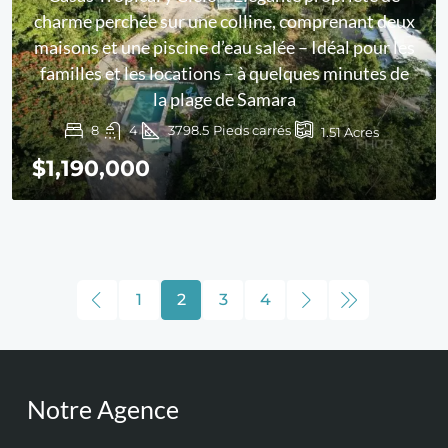
charme perchée sur une colline, comprenant deux
maisons et une piscine d’eau salée – Idéal pour les
familles et les locations – à quelques minutes de
la plage de Samara
8
4
3798.5
Pieds carrés
1.51
Acres
$1,190,000
1
2
3
4
Notre Agence