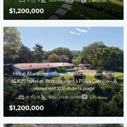
9
8
3336
Pieds carrés
3.36
Acres
$1,200,000
Hôtel Atardecer – Opportunité exceptionnelle
d&#39;hôtel et de restaurant à Playa Carrillo – À
seulement 200 m de la plage
11
11
6350
Pieds carrés
1.00
Acres
$1,200,000