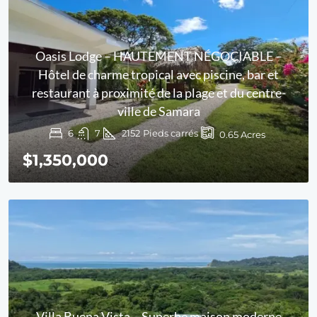
Oasis Lodge – HAUTEMENT NÉGOCIABLE –
Hôtel de charme tropical avec piscine, bar et
restaurant à proximité de la plage et du centre-
ville de Samara
6
7
2152
Pieds carrés
0.65
Acres
$1,350,000
Villa Buena Vista – Superbe maison moderne