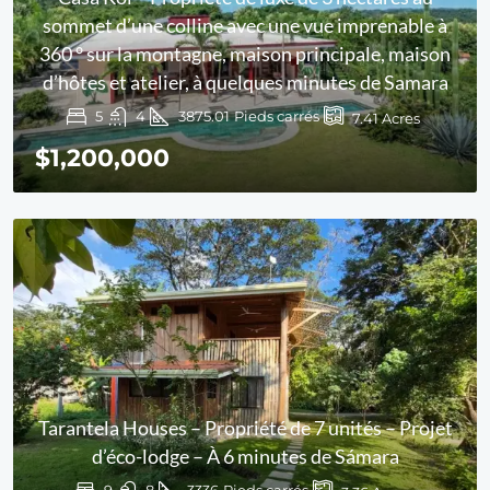
sommet d’une colline avec une vue imprenable à
360 ° sur la montagne, maison principale, maison
d’hôtes et atelier, à quelques minutes de Samara
5
4
3875.01
Pieds carrés
7.41
Acres
$1,200,000
Tarantela Houses – Propriété de 7 unités – Projet
d’éco-lodge – À 6 minutes de Sámara