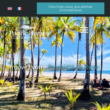
Inscrivez-vous aux alertes
immobilières
Trouvez votre
Propriété de Rêve
!
MAISONS, CONDOS, TERRAINS
ET TERRAINS, HÔTELS,
ENTREPRISES