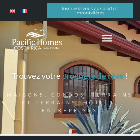
Inscrivez-vous aux alertes
immobilières
Trouvez votre
propriété de rêve
!
MAISONS, CONDOS, TERRAINS
ET TERRAINS, HÔTELS,
ENTREPRISES