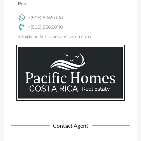
Rica
+(506) 8366.0110
+(506) 8366.0110
info@pacifichomescostarica.com
Contact Agent