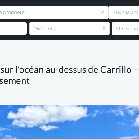
e propriété
Prix Maxi
Min. Price
Min Cham
ur l’océan au-dessus de Carrillo 
issement