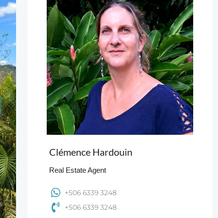
Clémence Hardouin
Real Estate Agent
+506 6339 3248
+506 6339 3248