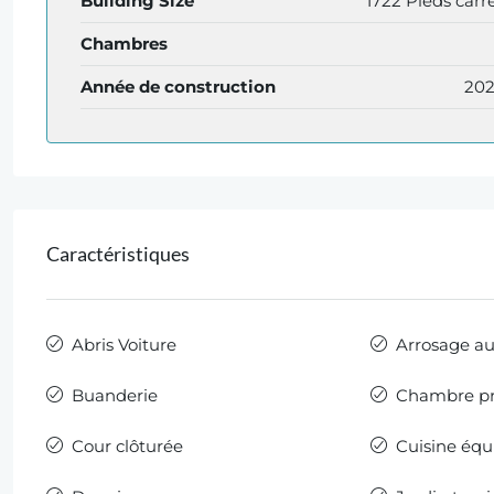
Building Size
1722 Pieds carr
Chambres
Année de construction
20
Caractéristiques
Abris Voiture
Arrosage a
Buanderie
Chambre pr
Cour clôturée
Cuisine équ