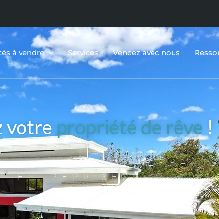
tés à vendre
Services
Vendez avec nous
Resso
z votre
propriété de rêve
!
, TERRAINS ET TERRAINS
ENTREPRISES