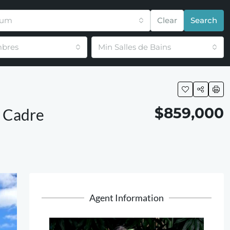
mum
Clear
Search
bres
Min Salles de Bains
$859,000
– Cadre
Agent Information