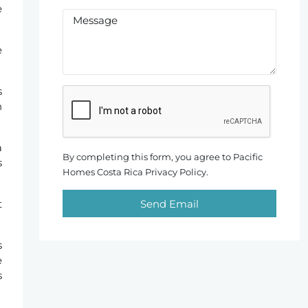
e
e
s
n
à
By completing this form, you agree to Pacific
s
Homes Costa Rica Privacy Policy.
t
Send Email
s
e
s