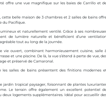
iété offre une vue magnifique sur les baies de Carrillo et d
, cette belle maison de 3 chambres et 2 salles de bains offr
e du Pacifique.
, lumineux et naturellement ventilé. Grâce à ses nombreuse
nent de lumière naturelle et bénéficient d’une ventilatio
agréable tout au long de la journée.
 vie ouvert, combinant harmonieusement cuisine, salle 
asse et une piscine. De là, la vue s’étend à perte de vue, de
uvage et préservé de Camaronal.
e les salles de bains présentent des finitions modernes e
ue jardin tropical paysager, foisonnant de plantes luxuriante
time. Le terrain offre également un excellent potentiel d
ou deux logements supplémentaires. Idéal pour accueillir de