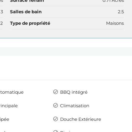
és
Surface Terrain
0.71 Acres
3
Salles de bain
2.5
22
Type de propriété
Maisons
utomatique
BBQ intégré
incipale
Climatisation
ipée
Douche Extérieure