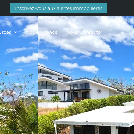
Inscrivez-vous aux alertes immobilières
urces
Notre Agence
Nous Contacter
, HÔTELS,