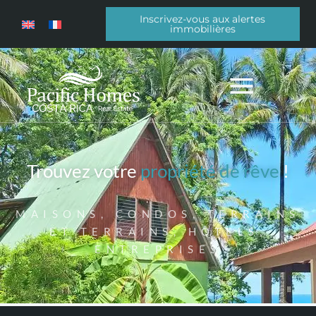
Inscrivez-vous aux alertes
immobilières
Trouvez votre
propriété de rêve
!
MAISONS, CONDOS, TERRAINS
ET TERRAINS, HÔTELS,
ENTREPRISES