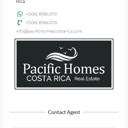
Rica
+(506) 8366.0110
+(506) 8366.0110
info@pacifichomescostarica.com
Contact Agent