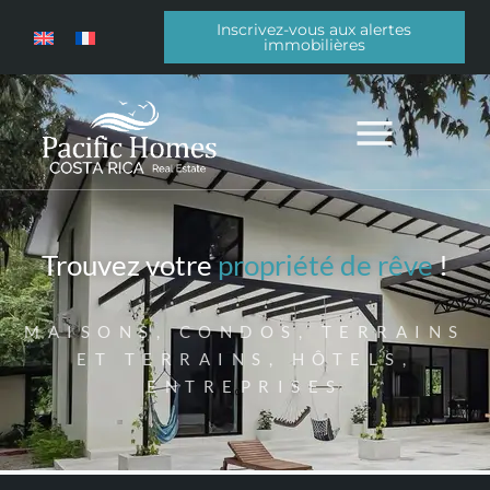
Inscrivez-vous aux alertes
immobilières
Trouvez votre
propriété de rêve
!
MAISONS, CONDOS, TERRAINS
ET TERRAINS, HÔTELS,
ENTREPRISES