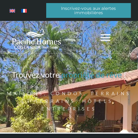
Inscrivez-vous aux alertes
immobilières
Trouvez votre
propriété de rêve
!
MAISONS, CONDOS, TERRAINS
ET TERRAINS, HÔTELS,
ENTREPRISES