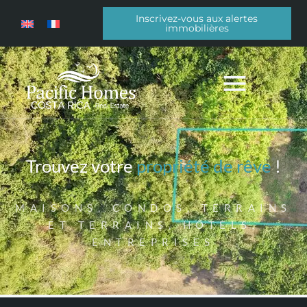
Inscrivez-vous aux alertes
immobilières
Trouvez votre
propriété de rêve
!
MAISONS, CONDOS, TERRAINS
ET TERRAINS, HÔTELS,
ENTREPRISES