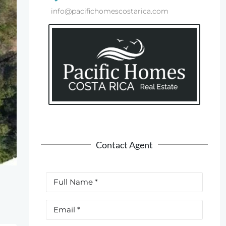
info@pacifichomescostarica.com
Contact Agent