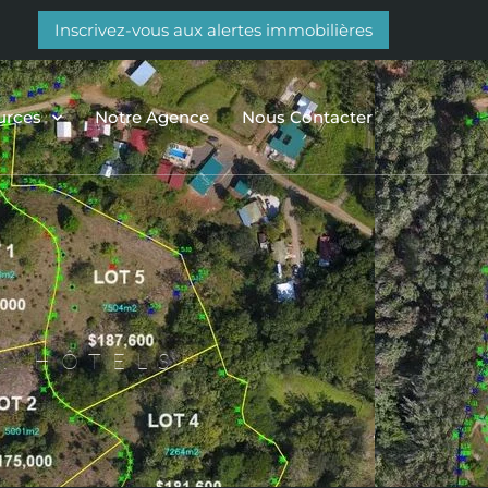
Inscrivez-vous aux alertes immobilières
urces
Notre Agence
Nous Contacter
, HÔTELS,