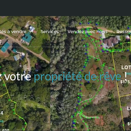
tés à vendre
Services
Vendez avec nous
Resso
z votre
propriété de rêve
!
, TERRAINS ET TERRAINS
ENTREPRISES