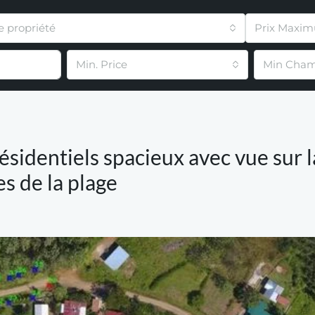
e propriété
Prix Maxi
Min. Price
Min Cham
sidentiels spacieux avec vue sur la
s de la plage