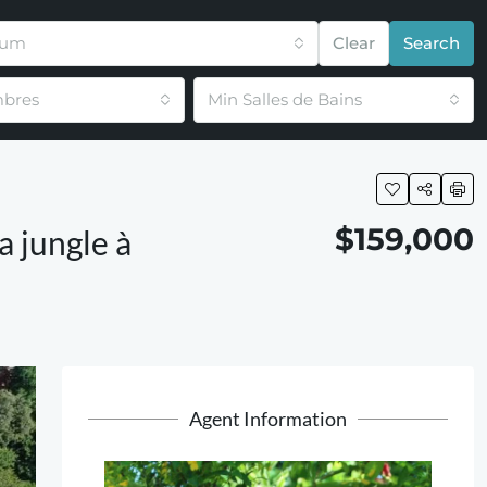
mum
Clear
Search
bres
Min Salles de Bains
$159,000
a jungle à
Agent Information