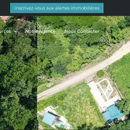
Inscrivez-vous aux alertes immobilières
urces
Notre Agence
Nous Contacter
, HÔTELS,