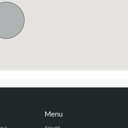
Menu
Accueil
re à