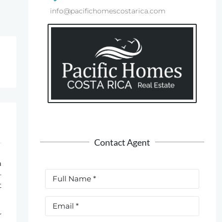
info@pacifichomescostarica.com
Contact Agent
à
–
t
r