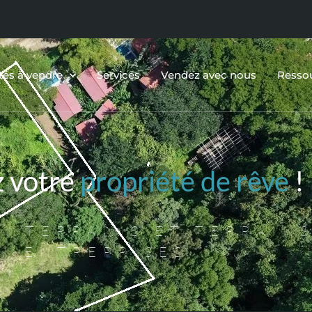
tés à vendre
Services
Vendez avec nous
Resso
z votre
propriété de rêve
!
, TERRAINS ET TERRAINS
ENTREPRISES