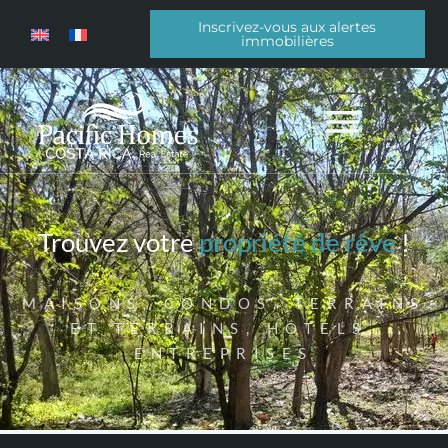
Inscrivez-vous aux alertes
immobilières
Trouvez votre
propriété de rêve
!
MAISONS, CONDOS, TERRAINS
ET TERRAINS, HÔTELS,
ENTREPRISES