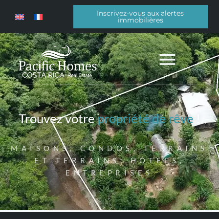
Inscrivez-vous aux alertes
immobilières
Trouvez votre
propriété de rêve
!
MAISONS, CONDOS, TERRAINS
ET TERRAINS, HÔTELS,
ENTREPRISES