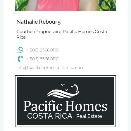
Nathalie Rebourg
Courtier/Propriétaire Pacific Homes Costa
Rica
+(506) 8366.0110
+(506) 8366.0110
info@pacifichomescostarica.com