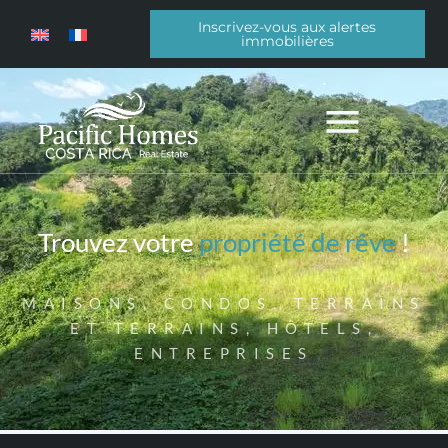
Inscrivez-vous aux alertes
immobilières
Trouvez votre
propriété de rêve
!
MAISONS, CONDOS, TERRAINS
ET TERRAINS, HÔTELS,
ENTREPRISES