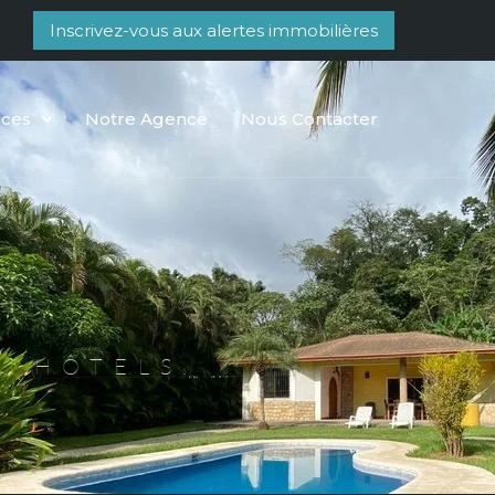
Inscrivez-vous aux alertes immobilières
rces
Notre Agence
Nous Contacter
, HÔTELS,