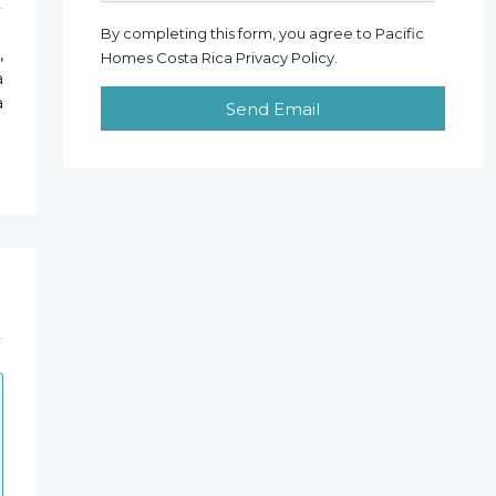
By completing this form, you agree to Pacific
,
Homes Costa Rica Privacy Policy.
à
a
Send Email