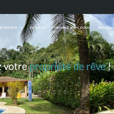
 à vendre
Services
Vendez avec nous
Ressou
z votre
propriété de rêve
!
, TERRAINS ET TERRAINS
ENTREPRISES