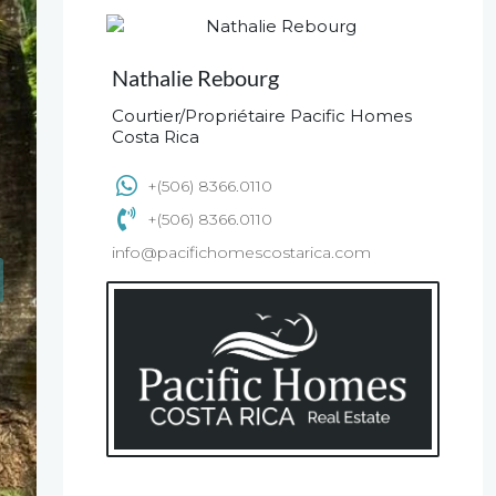
Nathalie Rebourg
Courtier/Propriétaire Pacific Homes
Costa Rica
+(506) 8366.0110
+(506) 8366.0110
info@pacifichomescostarica.com