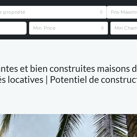
e propriété
Prix Maxi
Min. Price
Min Cha
tes et bien construites maisons d
s locatives | Potentiel de construc