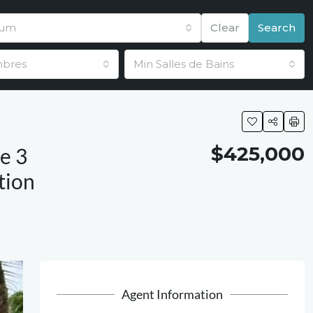
mum
Clear
Search
mbres
Min Salles de Bains
$425,000
e 3
tion
Agent Information