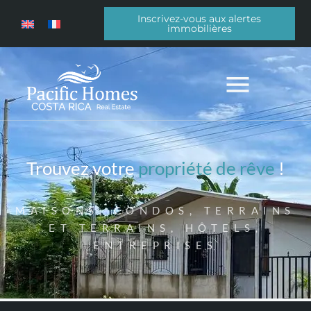
Inscrivez-vous aux alertes
immobilières
Trouvez votre
propriété de rêve
!
MAISONS, CONDOS, TERRAINS
ET TERRAINS, HÔTELS,
ENTREPRISES