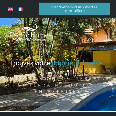
Inscrivez-vous aux alertes
immobilières
Trouvez votre
propriété de rêve
!
MAISONS, CONDOS, TERRAINS
ET TERRAINS, HÔTELS,
ENTREPRISES