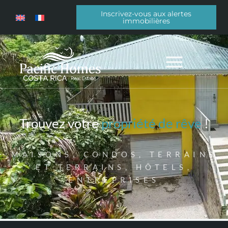
Inscrivez-vous aux alertes
immobilières
Trouvez votre
propriété de rêve
!
MAISONS, CONDOS, TERRAINS
ET TERRAINS, HÔTELS,
ENTREPRISES