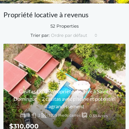
Propriété locative à revenus
52 Properties
Trier par:
Ordre par défaut
Casitas Lima – Propriété locative à Saint-
Domingue – 2 casitas avec piscine et potentiel
d’agrandissement
2
2
1205
Pieds carrés
0.33
Acres
$310,000