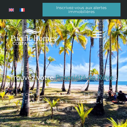
Inscrivez-vous aux alertes
immobilières
Trouvez votre
Propriété de Rêve
!
MAISONS, CONDOS, TERRAINS
ET TERRAINS, HÔTELS,
ENTREPRISES