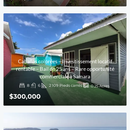
Cabañas colorées – Investissement locatif
rentable – Bail de 25 ans – Rare opportunité
commerciale à Samara
8
6
2 109
Pieds carrés
0.25
Acres
$300,000