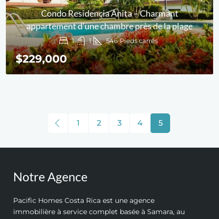
Condo Residencia Anita – Charmant
appartement d’une chambre près de la plage
1
1
546
Pieds carrés
$229,000
1
2
3
4
5
Notre Agence
Pacific Homes Costa Rica est une agence
immobilière à service complet basée à Samara, au