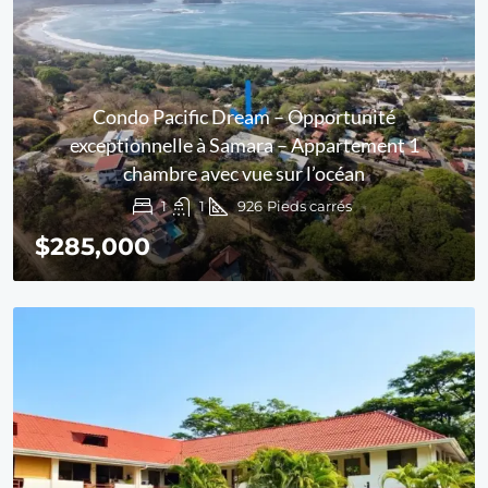
Condo Pacific Dream – Opportunité
exceptionnelle à Samara – Appartement 1
chambre avec vue sur l’océan
1
1
926
Pieds carrés
$285,000