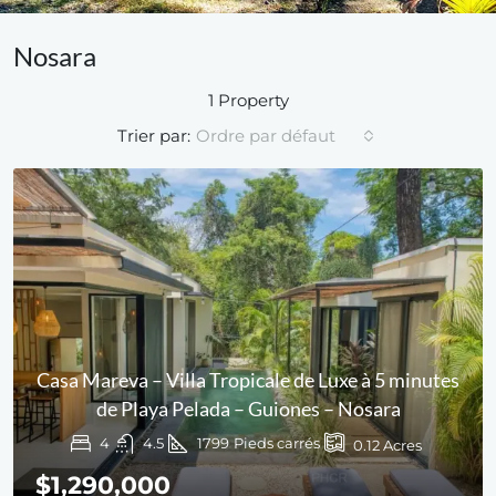
Nosara
1 Property
Trier par:
Ordre par défaut
Casa Mareva – Villa Tropicale de Luxe à 5 minutes
de Playa Pelada – Guiones – Nosara
4
4.5
1799
Pieds carrés
0.12
Acres
$1,290,000