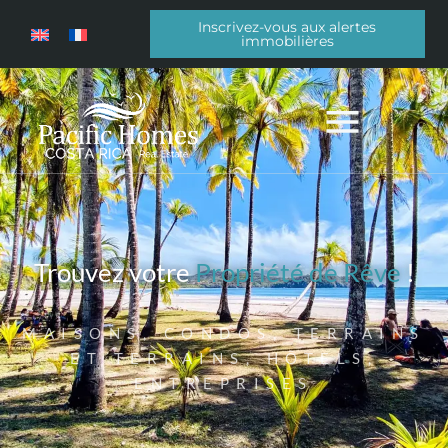
Inscrivez-vous aux alertes
immobilières
Trouvez votre
Propriété de Rêve
!
MAISONS, CONDOS, TERRAINS
ET TERRAINS, HÔTELS,
ENTREPRISES