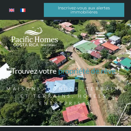
Inscrivez-vous aux alertes
immobilières
Trouvez votre
propriété de rêve
!
MAISONS, CONDOS, TERRAINS
ET TERRAINS, HÔTELS,
ENTREPRISES