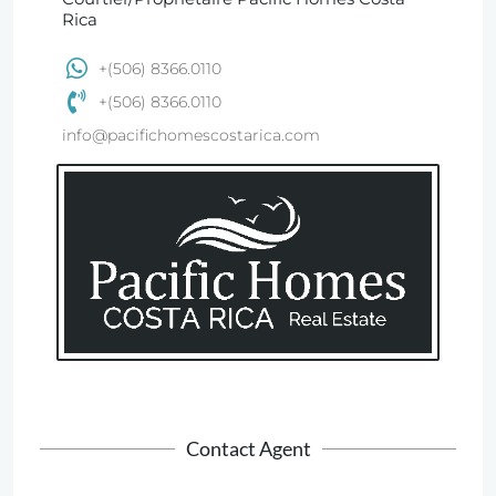
Rica
+(506) 8366.0110
+(506) 8366.0110
info@pacifichomescostarica.com
Contact Agent